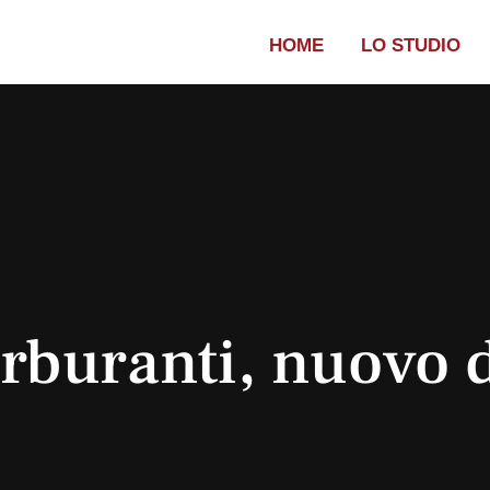
HOME
LO STUDIO
arburanti, nuovo 