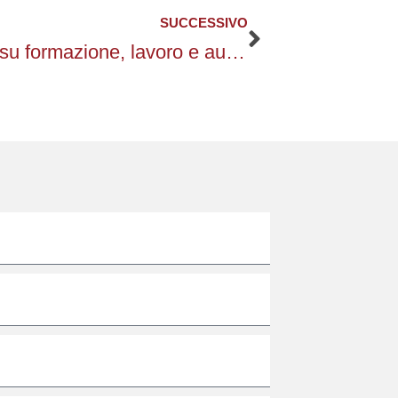
SUCCESSIVO
Successivo
Decreti AI Act: i nuovi obblighi su formazione, lavoro e autorità