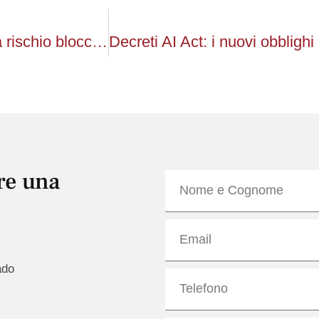
Riscossione forzata, 120mila conti correnti a rischio blocco: avvisi già partiti
re una
Nome
e
Cognome
Email
ado
Telefono