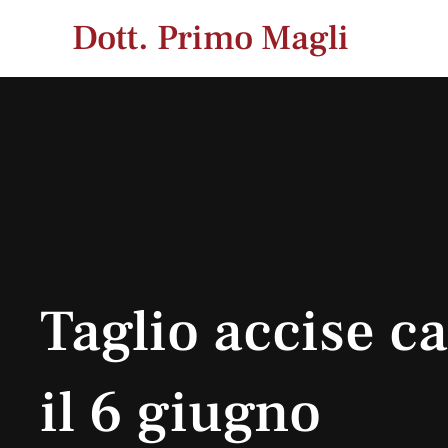
Vai
Dott. Primo Magli
al
contenuto
Taglio accise c
il 6 giugno