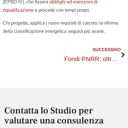
(EPBD IV), che fisserà
obblighi ed esenzioni di
riqualificazione
e procede con tempi propri.
Chi progetta, applica i nuovi requisiti di calcolo; la riforma
della classificazione energetica seguirà più avanti.
SUCCESSIVO
S
Fondi PNRR: oltre 2 miliardi spostati su energia, housing e imprese
Contatta lo Studio per
valutare una consulenza