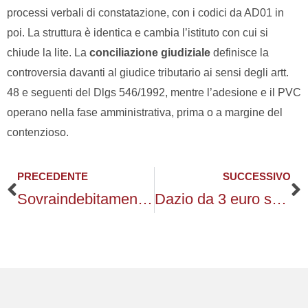
processi verbali di constatazione, con i codici da AD01 in
poi. La struttura è identica e cambia l’istituto con cui si
chiude la lite. La
conciliazione giudiziale
definisce la
controversia davanti al giudice tributario ai sensi degli artt.
48 e seguenti del Dlgs 546/1992, mentre l’adesione e il PVC
operano nella fase amministrativa, prima o a margine del
contenzioso.
PRECEDENTE
SUCCESSIVO
Precedente
S
Sovraindebitamento ed esdebitazione, in consultazione la Circolare CCII
Dazio da 3 euro sui pacchi extra-UE, le nuove regole dal 1° luglio